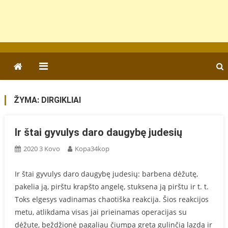
ŽYMA:
DIRGIKLIAI
Ir štai gyvulys daro daugybę judesių
2020 3 Kovo
Kopa34kop
Ir štai gyvulys daro daugybę judesių: barbena dėžutę,
pakelia ją, pirštu krapšto angelę, stuksena ją pirštu ir t. t.
Toks elgesys vadinamas chaotiška reakcija. Šios reakcijos
metu, atlikdama visas jai prieinamas operacijas su
dėžute, beždžionė pagaliau čiumpa greta gulinčią lazdą ir