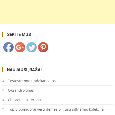
https://coupon.lt/tag/dirgikliai/">
Save
SEKITE MUS
NAUJAUSI ĮRAŠAI
Testosterono undekanoatas
Oksandrolonas
Chlorotestosteronas
Top 3 pomidorai verti dėmesio į jūsų šiltnamio kolekciją