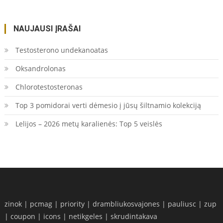
NAUJAUSI ĮRAŠAI
Testosterono undekanoatas
Oksandrolonas
Chlorotestosteronas
Top 3 pomidorai verti dėmesio į jūsų šiltnamio kolekciją
Lelijos – 2026 metų karalienės: Top 5 veislės
zinok
|
pcmag
|
priority
|
drambliukosvajones
|
pauliusc
|
zup
|
coupon
|
icons
|
netikgeles
|
skrudintakava