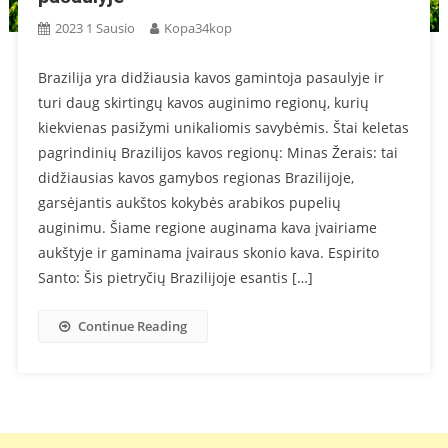
2023 1 Sausio
Kopa34kop
Brazilija yra didžiausia kavos gamintoja pasaulyje ir
turi daug skirtingų kavos auginimo regionų, kurių
kiekvienas pasižymi unikaliomis savybėmis. Štai keletas
pagrindinių Brazilijos kavos regionų: Minas Žerais: tai
didžiausias kavos gamybos regionas Brazilijoje,
garsėjantis aukštos kokybės arabikos pupelių
auginimu. Šiame regione auginama kava įvairiame
aukštyje ir gaminama įvairaus skonio kava. Espirito
Santo: Šis pietryčių Brazilijoje esantis […]
Continue Reading