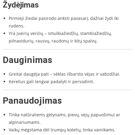
Žydėjimas
Pirmieji žiedai pasirodo anksti pavasarį, dažnai žydi iki
rudens.
Yra įvairių veislių – smulkiažiedžių, stambiažiedžių,
pilnavidurių, rausvų, raudonų ir kitų spalvų.
Dauginimas
Greitai daugėja pati – sėklas išbarsto vėjas ir vabzdžiai.
Kerelius gali lengvai padalyti ir persodinti.
Panaudojimas
Tinka natūraliems gėlynams, pievų, vejų papuošimui ar
alpinariumams.
Vaikų mėgstama dėl trumpų kotelių, tinka vainikams.