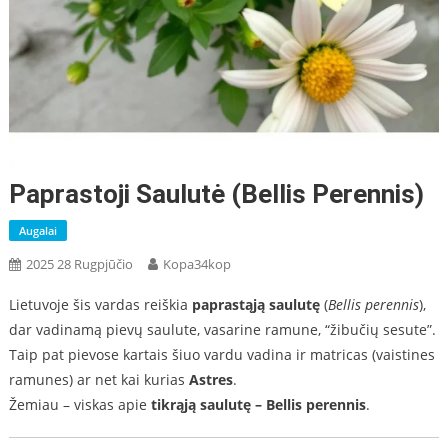
Paprastoji Saulutė (Bellis Perennis)
Augalai
2025 28 Rugpjūčio
Kopa34kop
Lietuvoje šis vardas reiškia
paprastąją saulutę
(
Bellis perennis
),
dar vadinamą pievų saulute, vasarine ramune, “žibučių sesute”.
Taip pat pievose kartais šiuo vardu vadina ir matricas (vaistines
ramunes) ar net kai kurias
Astres
.
Žemiau – viskas apie
tikrąją saulutę – Bellis perennis
.