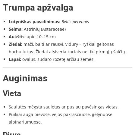
Trumpa apžvalga
Lotyniškas pavadinimas:
Bellis perennis
Šeima:
Astrinių (Asteraceae)
Aukštis:
apie 10–15 cm
Žiedai:
maži, balti ar rausvi, vidury – ryškiai geltonas
burbuliukas. Žiedai atsiveria kartais net iki pirmųjų šalčių.
Lapai:
ovalūs, sudaro rozetę arčiau žemės.
Auginimas
Vieta
Saulutės mėgsta saulėtas ar pusiau pavėsingas vietas.
Puikiai auga pievose, vejos pakraščiuose, gėlynuose,
alpinariumuose.