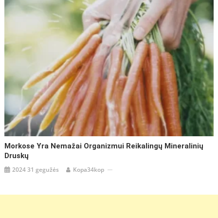
Morkose Yra Nemažai Organizmui Reikalingų Mineralinių
Druskų
2024 31 gegužės
Kopa34kop