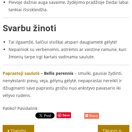
Pievoje dažnai auga savaime, žydėjimo pradžioje žiedai labai
tankiai išsiskleidžia.
Svarbu žinoti
Tai ilgaamžė, šalčiui visiškai atspari daugiametė gėlytė!
Nepainiok su verbenomis, astrėmis ar vaistine ramune, kuri
žmonių tarpe irgi kartais vadinama saulute.
Paprastoji saulutė
– Bellis perennis
– smulki, gausiai žydinti,
nenykstanti pievų, veja, gėlynų gėlytė, nepaprastai nereikli ir
džiuginanti savo paprastu grožiu nuo ankstyvo pavasario iki
vėlyvo rudens.
Patiko? Pasidalink
Save
Navigacija
Tilandsija (Tillandsia) auginimas ir priežiūra
Tikrasis plokštenis – tai labai populiarus kambarinis augalas