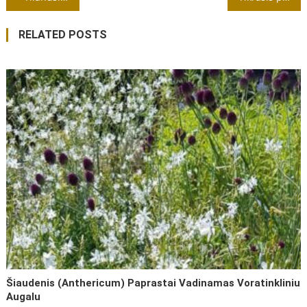
tarp
RELATED POSTS
įrašų
Šiaudenis (Anthericum) Paprastai Vadinamas Voratinkliniu
Augalu