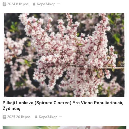
2024 8 liepos
Kopa34kop
Pilkoji Lanksva (Spiraea Cinerea) Yra Viena Populiariausių
Žydinčių
2025 20 liepos
Kopa34kop