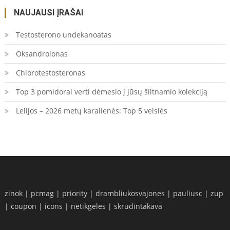
NAUJAUSI ĮRAŠAI
Testosterono undekanoatas
Oksandrolonas
Chlorotestosteronas
Top 3 pomidorai verti dėmesio į jūsų šiltnamio kolekciją
Lelijos – 2026 metų karalienės: Top 5 veislės
zinok
|
pcmag
|
priority
|
drambliukosvajones
|
pauliusc
|
zup
|
coupon
|
icons
|
netikgeles
|
skrudintakava