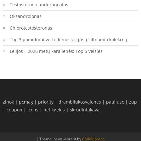
Testosterono undekanoatas
Oksandrolonas
Chlorotestosteronas
Top 3 pomidorai verti dėmesio į jūsų šiltnamio kolekciją
Lelijos – 2026 metų karalienės: Top 5 veislės
zinok
|
pcmag
|
priority
|
drambliukosvajones
|
pauliusc
|
zup
|
coupon
|
icons
|
netikgeles
|
skrudintakava
|
Theme: news-vibrant by
CodeVibrant
.