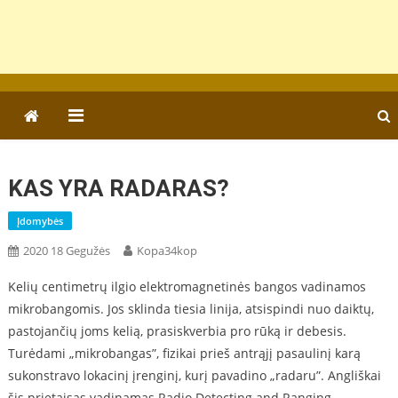
KAS YRA RADARAS?
Įdomybės
2020 18 Gegužės
Kopa34kop
Kelių centimetrų ilgio elektromagnetinės bangos vadinamos
mikrobangomis. Jos sklinda tiesia linija, atsispindi nuo daiktų,
pastojančių joms kelią, prasiskverbia pro rūką ir debesis.
Turėdami „mikrobangas”, fizikai prieš antrąjį pasaulinį karą
sukonstravo lokacinį įrenginį, kurį pavadino „radaru”. Angliškai
šis prietaisas vadinamas Radio Detecting and Ranging