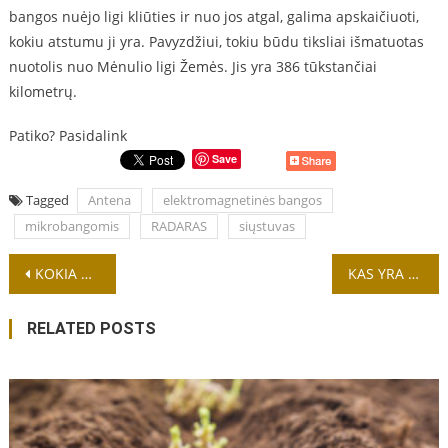
bangos nuėjo ligi kliūties ir nuo jos atgal, galima apskaičiuoti,
kokiu atstumu ji yra. Pavyzdžiui, tokiu būdu tiksliai išmatuotas
nuotolis nuo Mėnulio ligi Žemės. Jis yra 386 tūkstančiai
kilometrų.
Patiko? Pasidalink
Save
Tagged
Antena
elektromagnetinės bangos
mikrobangomis
RADARAS
siųstuvas
Navigacija
KOKIA GYVATĖ NUODINGIAUSIA?
KAS YRA ŠILUMA IR ŠALTIS?
tarp
RELATED POSTS
įrašų