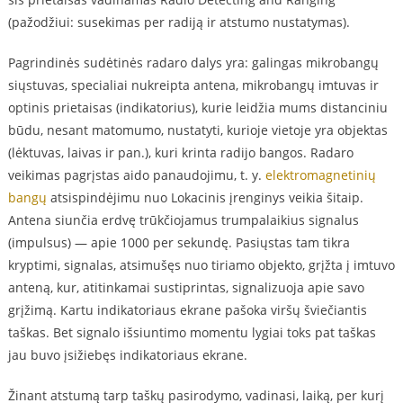
(pažodžiui: susekimas per radiją ir atstumo nustatymas).
Pagrindinės sudėtinės radaro dalys yra: galingas mikrobangų
siųstuvas, specialiai nukreipta antena, mikrobangų imtuvas ir
optinis prietaisas (indikatorius), kurie leidžia mums distanciniu
būdu, nesant matomumo, nustatyti, kurioje vietoje yra objektas
(lėktuvas, laivas ir pan.), kuri krinta radijo bangos. Radaro
veikimas pagrįstas aido panaudojimu, t. y.
elektromagnetinių
bangų
atsispindėjimu nuo Lokacinis įrenginys veikia šitaip.
Antena siunčia erdvę trūkčiojamus trumpalaikius signalus
(impulsus) — apie 1000 per sekundę. Pasiųstas tam tikra
kryptimi, signalas, atsimušęs nuo tiriamo objekto, grįžta į imtuvo
anteną, kur, atitinkamai sustiprintas, signalizuoja apie savo
grįžimą. Kartu indikatoriaus ekrane pašoka viršų šviečiantis
taškas. Bet signalo išsiuntimo momentu lygiai toks pat taškas
jau buvo įsižiebęs indikatoriaus ekrane.
Žinant atstumą tarp taškų pasirodymo, vadinasi, laiką, per kurį