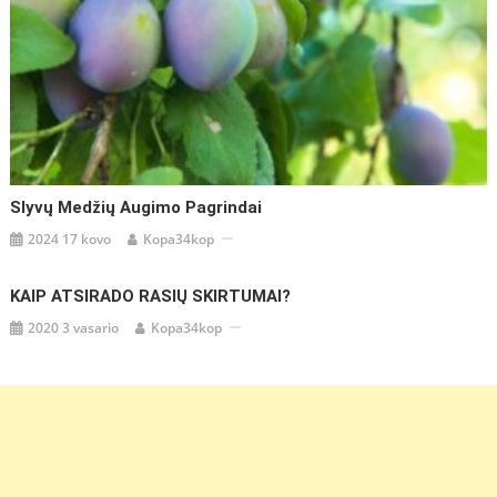
Slyvų Medžių Augimo Pagrindai
2024 17 kovo
Kopa34kop
KAIP ATSIRADO RASIŲ SKIRTUMAI?
2020 3 vasario
Kopa34kop