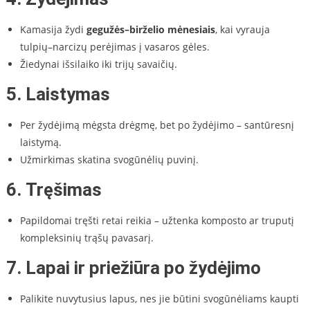
Kamasija žydi
gegužės–birželio mėnesiais
, kai vyrauja
tulpių–narcizų perėjimas į vasaros gėles.
Žiedynai išsilaiko iki trijų savaičių.
5.
Laistymas
Per žydėjimą mėgsta drėgmę, bet po žydėjimo – santūresnį
laistymą.
Užmirkimas skatina svogūnėlių puvinį.
6.
Tręšimas
Papildomai tręšti retai reikia – užtenka komposto ar truputį
kompleksinių trąšų pavasarį.
7.
Lapai ir priežiūra po žydėjimo
Palikite nuvytusius lapus, nes jie būtini svogūnėliams kaupti