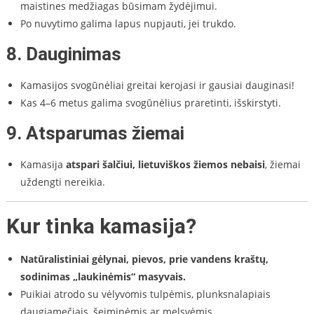
maistines medžiagas būsimam žydėjimui.
Po nuvytimo galima lapus nupjauti, jei trukdo.
8.
Dauginimas
Kamasijos svogūnėliai greitai kerojasi ir gausiai dauginasi!
Kas 4–6 metus galima svogūnėlius praretinti, išskirstyti.
9.
Atsparumas žiemai
Kamasija
atspari šalčiui, lietuviškos žiemos nebaisi
, žiemai
uždengti nereikia.
Kur tinka kamasija?
Natūralistiniai gėlynai, pievos, prie vandens kraštų,
sodinimas „laukinėmis“ masyvais.
Puikiai atrodo su vėlyvomis tulpėmis, plunksnalapiais
daugiamečiais, šeiminėmis ar melsvėmis.