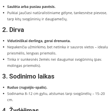
Saulėta arba pusiau pavėsis.
Puikiai jaučiasi natūralistiniame gėlyne, tankesnėse pievose,
tarp kitų svogūninių ir daugiamečių.
2.
Dirva
Vidutiniškai derlinga, gerai drenuota.
Nepakenčia užmirkimo, bet netinka ir sausros vietos – idealu
priesmėlis, lengvas priemolis.
Tinka ir sunkesnės žemės nei daugumai svogūninių (pav.
molingas priemolis).
3.
Sodinimo laikas
Ruduo (rugsėjis–spalis).
Sodinama 8–12 cm gyliu, atstumas tarp svogūnėlių – 15–20
cm.
4.
Žydėjimas