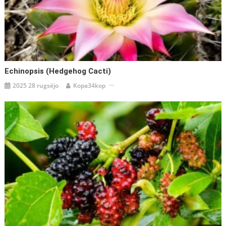
Echinopsis (Hedgehog Cacti)
2025 28 rugsėjo
Kopa34kop