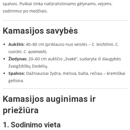
spalvos. Puikiai tinka natūralistiniams gėlynams, vejoms,
sodinimui po medžiais.
Kamasijos savybės
Aukštis:
40–80 cm (priklauso nuo veislės –
C. leichtlinii
,
C.
cusickii
,
C. quamash
).
Žiedynas:
20–60 cm aukščio „žvakė“, sudaryta iš daugybės
žvaigždiškų žiedelių.
Spalvos:
Dažniausiai žydra, melsva, balta, rečiau – kremiškai
geltona.
Kamasijos auginimas ir
priežiūra
1.
Sodinimo vieta