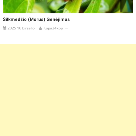
Šilkmedžio (Morus) Genėjimas
2025 16 birželio
Kopa34kop
https://coupon.lt/kamasija-
camassia-
ispudinga-
nereikli-