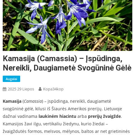
Kamasija (Camassia) – Įspūdinga,
Nereikli, Daugiametė Svogūninė Gėlė
Augalai
2025 29 Liepos
Kopa34kop
Kamasija
(
Camassia
) – įspūdinga, nereikli, daugiametė
svogūninė gėlė, kilusi iš Šiaurės Amerikos prerijų. Lietuvoje
dažnai vadinama
laukinėm hiacintu
arba
prerijų žvaigžde
.
Kamasijos žavi ilgu, vertikaliu žiedynu, kurio žiedai –
žvaigždutės formos, melsvos, mėlynos, baltos ar net grietininės