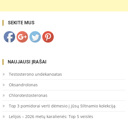
daugiamete-
svogunine-
gele/">
Save
SEKITE MUS
NAUJAUSI ĮRAŠAI
Testosterono undekanoatas
Oksandrolonas
Chlorotestosteronas
Top 3 pomidorai verti dėmesio į jūsų šiltnamio kolekciją
Lelijos – 2026 metų karalienės: Top 5 veislės