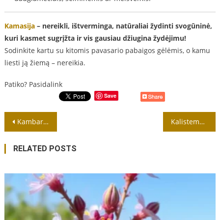
Kamasija
– nereikli, ištverminga, natūraliai žydinti svogūninė,
kuri kasmet sugrįžta ir vis gausiau džiugina žydėjimu!
Sodinkite kartu su kitomis pavasario pabaigos gėlėmis, o kamu
liesti ją žiemą – nereikia.
Patiko? Pasidalink
Save
Navigacija
Kambarinė gėlė – tai augalas, augantis namų ar biurų interjere
Kalistemonai (Callistemon) yra įspūdingi egzotiniai dekoratyviniai krūmai
tarp
RELATED POSTS
įrašų