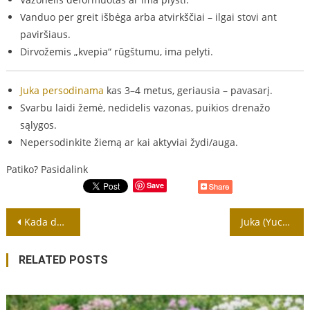
Vanduo per greit išbėga arba atvirkščiai – ilgai stovi ant
paviršiaus.
Dirvožemis „kvepia“ rūgštumu, ima pelyti.
Juka persodinama
kas 3–4 metus, geriausia – pavasarį.
Svarbu laidi žemė, nedidelis vazonas, puikios drenažo
sąlygos.
Nepersodinkite žiemą ar kai aktyviai žydi/auga.
Patiko? Pasidalink
Save
Navigacija
Kada daiginti Begonijas?
Juka (Yucca) kambaryje
tarp
RELATED POSTS
įrašų