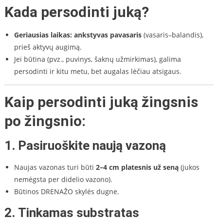
Kada persodinti juką?
Geriausias laikas:
ankstyvas pavasaris
(vasaris–balandis),
prieš aktyvų augimą.
Jei būtina (pvz., puvinys, šaknų užmirkimas), galima
persodinti ir kitu metu, bet augalas lėčiau atsigaus.
Kaip persodinti juką žingsnis
po žingsnio:
1.
Pasiruoškite naują vazoną
Naujas vazonas turi būti
2–4 cm platesnis už seną
(jukos
nemėgsta per didelio vazono).
Būtinos DRENAŽO skylės dugne.
2.
Tinkamas substratas