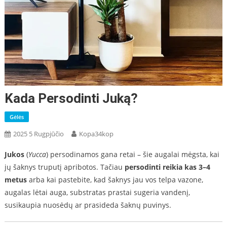
Kada Persodinti Juką?
Gėlės
2025 5 Rugpjūčio
Kopa34kop
Jukos
(
Yucca
) persodinamos gana retai – šie augalai mėgsta, kai
jų šaknys truputį apribotos. Tačiau
persodinti reikia kas 3–4
metus
arba kai pastebite, kad šaknys jau vos telpa vazone,
augalas lėtai auga, substratas prastai sugeria vandenį,
susikaupia nuosėdų ar prasideda šaknų puvinys.