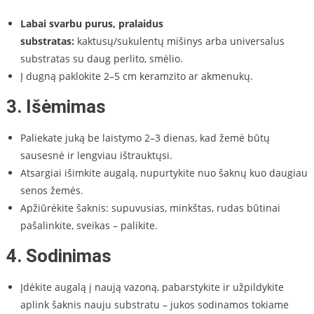
Labai svarbu purus, pralaidus
substratas:
kaktusų/sukulentų mišinys arba universalus
substratas su daug perlito, smėlio.
Į dugną paklokite 2–5 cm keramzito ar akmenukų.
3.
Išėmimas
Paliekate juką be laistymo 2–3 dienas, kad žemė būtų
sausesnė ir lengviau ištrauktųsi.
Atsargiai išimkite augalą, nupurtykite nuo šaknų kuo daugiau
senos žemės.
Apžiūrėkite šaknis: supuvusias, minkštas, rudas būtinai
pašalinkite, sveikas – palikite.
4.
Sodinimas
Įdėkite augalą į naują vazoną, pabarstykite ir užpildykite
aplink šaknis nauju substratu – jukos sodinamos tokiame