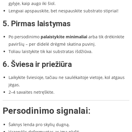
gylyje, kaip augo iki šiol.
Lengvai apspauskite, bet nespauskite substrato stipriai!
5.
Pirmas laistymas
Po persodinimo
palaistykite minimaliai
arba tik drėkinkite
paviršių – per didelė drėgmė skatina puvinį.
Toliau laistykite tik kai substratas išdžiūva.
6.
Šviesa ir priežiūra
Laikykite šviesioje, tačiau ne saulėkaitoje vietoje, kol atgaus
jėgas.
2–4 savaites netręškite.
Persodinimo signalai:
Šaknys lenda pro skylių dugną.
Vazonėlis deformuotas ar ima plyšti.