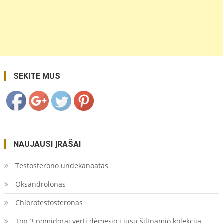
https://coupon.lt/kada-
persodinti-
juka/">
Save
SEKITE MUS
NAUJAUSI ĮRAŠAI
Testosterono undekanoatas
Oksandrolonas
Chlorotestosteronas
Top 3 pomidorai verti dėmesio į jūsų šiltnamio kolekciją