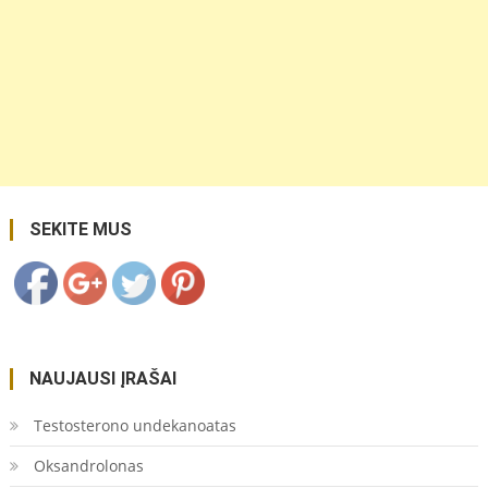
https://coupon.lt/tag/superkame-
automobilius/">
Save
SEKITE MUS
NAUJAUSI ĮRAŠAI
Testosterono undekanoatas
Oksandrolonas