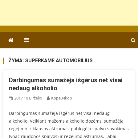
ŽYMA:
SUPERKAME AUTOMOBILIUS
Darbingumas sumažėja išgėrus net visai
nedaug alkoholio
2017 10 Birželio
Kopa34kop
Darbingumas sumažėja išgėrus net visai nedaug
alkoholio. Veikiant mažoms alkoholio dozėms, sumažėja
regėjimo ir klausos aštrumas, pablogėja spalvų suvokimas
(ypač raudonos spalvos) ir regėjimo aštrumas. Labai