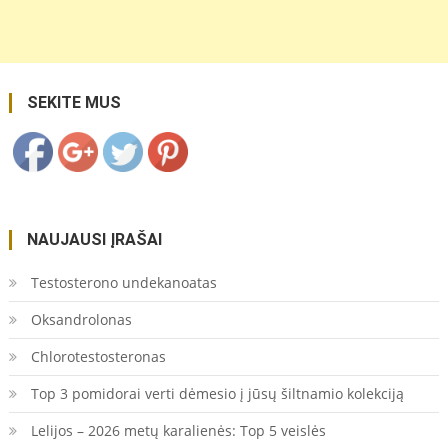
https://coupon.lt/tag/roletai-
kaina/">
Save
SEKITE MUS
NAUJAUSI ĮRAŠAI
Testosterono undekanoatas
Oksandrolonas
Chlorotestosteronas
Top 3 pomidorai verti dėmesio į jūsų šiltnamio kolekciją
Lelijos – 2026 metų karalienės: Top 5 veislės