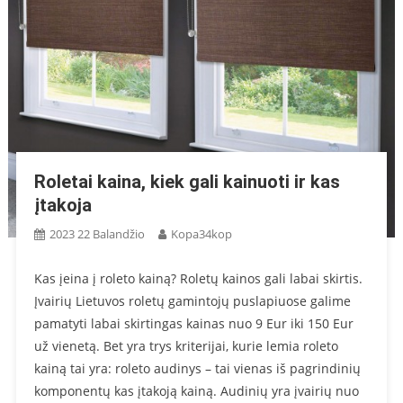
Roletai kaina, kiek gali kainuoti ir kas
įtakoja
2023 22 Balandžio
Kopa34kop
Kas įeina į roleto kainą? Roletų kainos gali labai skirtis.
Įvairių Lietuvos roletų gamintojų puslapiuose galime
pamatyti labai skirtingas kainas nuo 9 Eur iki 150 Eur
už vienetą. Bet yra trys kriterijai, kurie lemia roleto
kainą tai yra: roleto audinys – tai vienas iš pagrindinių
komponentų kas įtakoją kainą. Audinių yra įvairių nuo