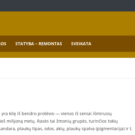
mai.
GOS
STATYBA – REMONTAS
SVEIKATA
 yra kilę iš bendro protėvio — vienos iš seniai išmirusių
ieš milijoną metų. Rasės tai žmonių grupės, turinčios tokių
andara, plaukų tipas, odos, akių, plaukų spalva (pigmentacija) ir t.