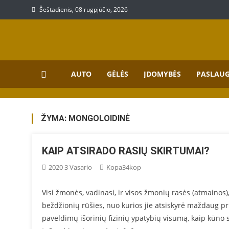
Skip
Šeštadienis, 08 rugpjūčio, 2026
to
content
Prekių, paslaugų aprašy
Aprašymai apie paslaugas bei prekes
AUTO
GĖLĖS
ĮDOMYBĖS
PASLAU
ŽYMA:
MONGOLOIDINĖ
KAIP ATSIRADO RASIŲ SKIRTUMAI?
2020 3 Vasario
Kopa34kop
Visi žmonės, vadinasi, ir visos žmonių rasės (atmainos),
beždžionių rūšies, nuo kurios jie atsiskyrė maždaug pr
paveldimų išorinių fizinių ypatybių visumą, kaip kūno s