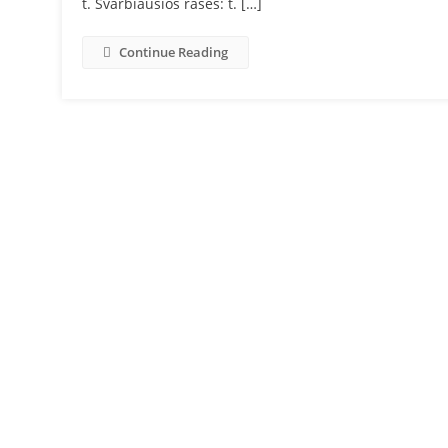
t. Svarbiausios rasės: t. […]
Continue Reading