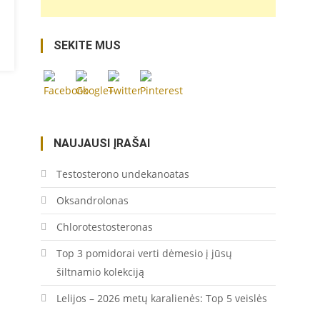
SEKITE MUS
https://coupon.lt/tag/mongoloidine/">
Save
NAUJAUSI ĮRAŠAI
Testosterono undekanoatas
Oksandrolonas
Chlorotestosteronas
Top 3 pomidorai verti dėmesio į jūsų
šiltnamio kolekciją
Lelijos – 2026 metų karalienės: Top 5 veislės