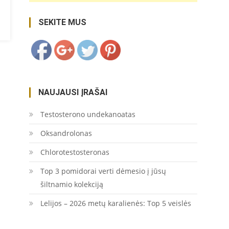
https://coupon.lt/tag/mechanines-
SEKITE MUS
energijos/">
Save
NAUJAUSI ĮRAŠAI
Testosterono undekanoatas
Oksandrolonas
Chlorotestosteronas
Top 3 pomidorai verti dėmesio į jūsų
šiltnamio kolekciją
Lelijos – 2026 metų karalienės: Top 5 veislės