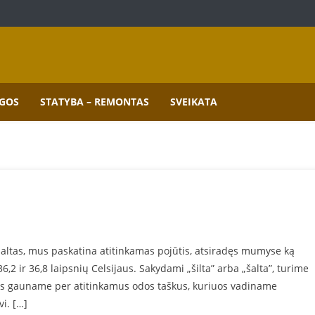
mai.
GOS
STATYBA – REMONTAS
SVEIKATA
ar šaltas, mus paskatina atitinkamas pojūtis, atsiradęs mumyse ką
 ir 36,8 laipsnių Celsijaus. Sakydami „šilta” arba „šalta”, turime
us gauname per atitinkamus odos taškus, kuriuos vadiname
i. […]