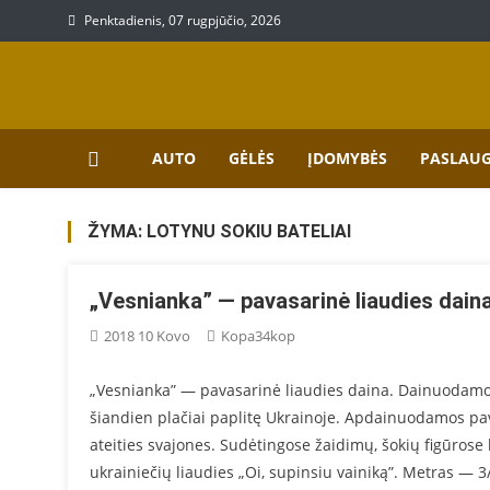
Skip
Penktadienis, 07 rugpjūčio, 2026
to
content
Prekių, paslaugų aprašy
Aprašymai apie paslaugas bei prekes
AUTO
GĖLĖS
ĮDOMYBĖS
PASLAU
ŽYMA:
LOTYNU SOKIU BATELIAI
„Vesnianka” — pavasarinė liaudies dain
2018 10 Kovo
Kopa34kop
„Vesnianka” — pavasarinė liaudies daina. Dainuodamos 
šiandien plačiai paplitę Ukrainoje. Apdainuodamos pava
ateities svajones. Sudėtingose žaidimų, šokių figūrose 
ukrainiečių liaudies „Oi, supinsiu vainiką”. Metras — 