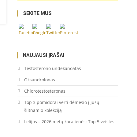
https://coupon.lt/tag/lotynu-
sokiu-
SEKITE MUS
bateliai/">
Save
NAUJAUSI ĮRAŠAI
Testosterono undekanoatas
Oksandrolonas
Chlorotestosteronas
Top 3 pomidorai verti dėmesio į jūsų
šiltnamio kolekciją
Lelijos – 2026 metų karalienės: Top 5 veislės