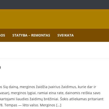
mai.
GOS
STATYBA – REMONTAS
SVEIKATA
a
šią dainą, merginos žaidžia įvairius žaidimus, kurie dar ir
sarį, merginos lygiai, ramiai eina rate, dainomis reiškia savo
kartojami liaudies žaidimų brėžiniai. Šokis atliekamas pritariant
3/8. Tempas — lėto valso. Merginos […]