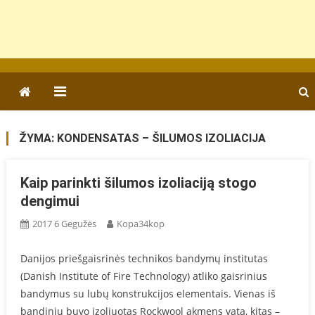
ŽYMA:
KONDENSATAS – ŠILUMOS IZOLIACIJA
Kaip parinkti šilumos izoliaciją stogo
dengimui
2017 6 Gegužės
Kopa34kop
Danijos priešgaisrinės technikos bandymų institutas
(Danish Institute of Fire Technology) atliko gaisrinius
bandymus su lubų konstrukcijos elementais. Vienas iš
bandinių buvo izoliuotas Rockwool akmens vata, kitas –