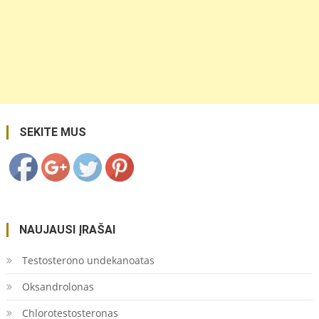
https://coupon.lt/tag/kondensatas-
silumos-
izoliacija/">
Save
SEKITE MUS
NAUJAUSI ĮRAŠAI
Testosterono undekanoatas
Oksandrolonas
Chlorotestosteronas