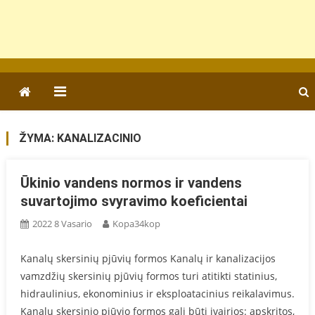
ŽYMA:
KANALIZACINIO
Ūkinio vandens normos ir vandens
suvartojimo svyravimo koeficientai
2022 8 Vasario
Kopa34kop
Kanalų skersinių pjūvių formos Kanalų ir kanalizacijos
vamzdžių skersinių pjūvių formos turi atitikti statinius,
hidraulinius, ekonominius ir eksploatacinius reikalavimus.
Kanalų skersinio pjūvio formos gali būti įvairios: apskritos,