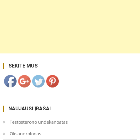
https://coupon.lt/tag/kanalizacinio/">
Save
SEKITE MUS
NAUJAUSI ĮRAŠAI
Testosterono undekanoatas
Oksandrolonas