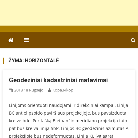
ŽYMA:
HORIZONTALĖ
Geodeziniai kadastriniai matavimai
2018 18 Rugsėjo
Kopa34kop
Linijoms orientuoti naudojami ir direkciniai kampai. Linija
BC ant elipsoido paviršiaus projekcijoje, bus pavaizduota
kreive bdc. Per tašką B einančio meridiano projekcija taip
pat bus kreiva linija SbP. Linijos BC geodezinis azimutas A
projekcijoje bus nedeformuotas. Linija KL lygiagreti