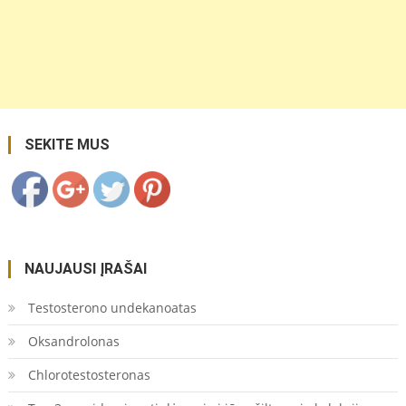
https://coupon.lt/tag/horizontale/">
Save
SEKITE MUS
NAUJAUSI ĮRAŠAI
Testosterono undekanoatas
Oksandrolonas
Chlorotestosteronas