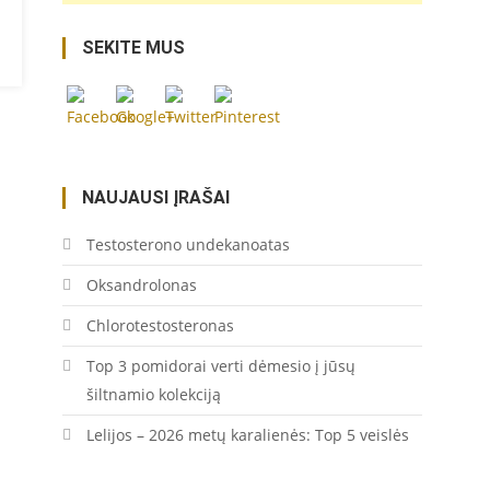
SEKITE MUS
https://coupon.lt/tag/geodezija/">
Save
NAUJAUSI ĮRAŠAI
Testosterono undekanoatas
Oksandrolonas
Chlorotestosteronas
Top 3 pomidorai verti dėmesio į jūsų
šiltnamio kolekciją
Lelijos – 2026 metų karalienės: Top 5 veislės