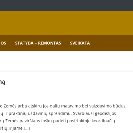
mai.
GOS
STATYBA – REMONTAS
SVEIKATA
mą
ie Zemės arba atskirų jos dalių matavimo bei vaizdavimo būdus,
ių ir prak­tinių uždavinių sprendimu. Svarbiausi geodezijos
rų Zemės paviršiaus taškų padėtį pasirinktoje ko­ordinačių
ršių ir jame […]