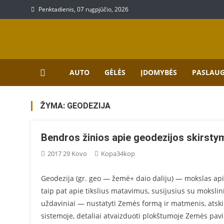
Skip
Penktadienis, 07 rugpjūčio, 2026
to
content
Prekių, paslaugų aprašy
Aprašymai apie paslaugas bei prekes
AUTO
GĖLĖS
ĮDOMYBĖS
PASLAU
ŽYMA:
GEODEZIJA
Bendros žinios apie geodezijos skirsty
2017 29 Kovo
Kopa34kop
Geodezija (gr. geo — žemė+ daio daliju) — mokslas ap
taip pat apie tikslius matavimus, susijusius su mokslin
uždaviniai — nustatyti Zemės formą ir matmenis, atski
sistemoje, detaliai atvaizduoti plokštumoje Zemės pa­vi