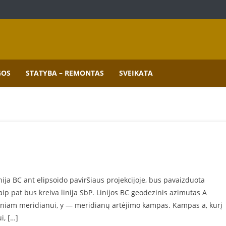
mai.
GOS
STATYBA – REMONTAS
SVEIKATA
nija BC ant elipsoido paviršiaus projekcijoje, bus pavaizduota
aip pat bus kreiva linija SbP. Linijos BC geodezinis azimutas A
ašiniam meridianui, y — meridianų artėjimo kampas. Kampas a, kurį
i, […]