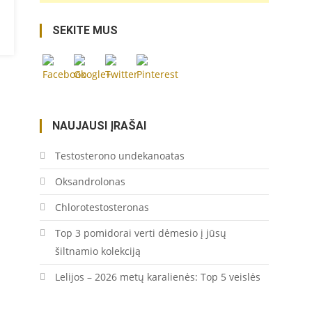
https://coupon.lt/tag/direkciniai-
SEKITE MUS
kampai/">
Save
NAUJAUSI ĮRAŠAI
Testosterono undekanoatas
Oksandrolonas
Chlorotestosteronas
Top 3 pomidorai verti dėmesio į jūsų
šiltnamio kolekciją
Lelijos – 2026 metų karalienės: Top 5 veislės