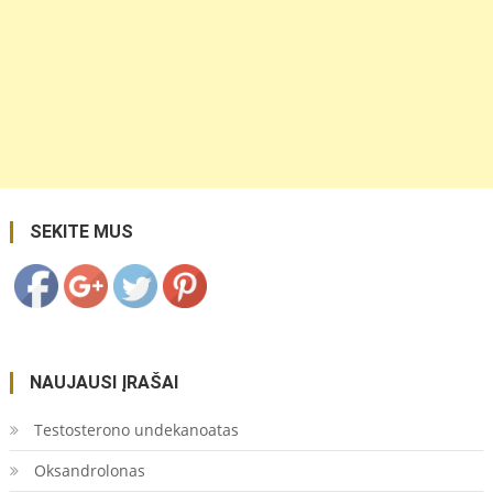
https://coupon.lt/tag/branduoline-
grandinine-
reakcija/">
Save
SEKITE MUS
NAUJAUSI ĮRAŠAI
Testosterono undekanoatas
Oksandrolonas