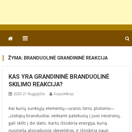
ŽYMA:
BRANDUOLINĖ GRANDININĖ REAKCIJA
KAS YRA GRANDININĖ BRANDUOLINĖ
SKILIMO REAKCIJA?
2020 21 Rugpjūčio
Kopa34kop
Kai kurių sunkiųjų elementų—urano, torio, plutonio—
„izotopų branduoliai, veikiami patekusių į juos neutronų,
gali skilti į dvi dalis. Kartu išsiskiria energija, kurią
nusineša atsiradusios skeveldros, ir išsiskiria nauji