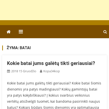
ŽYMA:
BATAI
Kokie batai jums galėtų tikti geriausiai?
2018 15 Gruodžio
Kopa34kop
Kokie batai jums galėtų tikti geriausiai? Kokie batai šiomis
dienomis yra patys madingiausi? Kokių gamintojų batai
yra patys kokybiškiausi? Į kokius svarbius veiksnius
vertėtų atsižvelgti tuomet, kai bandoma pasirinkti naujus
batus? Kokiais būdais šiomis dienomis yra optimaliausia