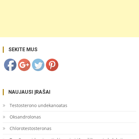
https://coupon.lt/tag/batai/">
Save
SEKITE MUS
NAUJAUSI ĮRAŠAI
Testosterono undekanoatas
Oksandrolonas
Chlorotestosteronas