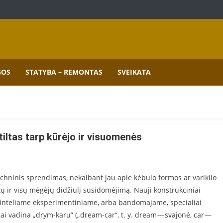
mai.
GOS
STATYBA – REMONTAS
SVEIKATA
tiltas tarp kūrėjo ir visuomenės
echninis sprendimas, nekalbant jau apie kėbulo formos ar variklio
tų ir visų mėgėjų didžiulį susidomėjimą. Nauji konstrukciniai
ninteliame eksperimentiniame, arba bandomajame, specialiai
i vadina „drym-karu” („dream-car”, t. y. dream — svajonė, car —