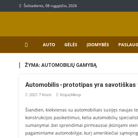
Skip
Šeštadienis, 08 rugpjūčio, 2026
to
content
Prekių, paslaugų aprašy
Aprašymai apie paslaugas bei prekes
AUTO
GĖLĖS
ĮDOMYBĖS
PASLAU
ŽYMA:
AUTOMOBILIŲ GAMYBĄ
Automobilis - prototipas yra savotiškas 
2021 7 Kovo
Kopa34kop
Šiandien, kiekvienas su automobiliais susijęs naujas t
konstrukcijos pasikeitimus, kelia automobilių specialis
sumanymai ,bei sprendimai pirmiausiai įkūnijami vie
pagamintame automobilyje, kurį amerikiečiai sąmojinga