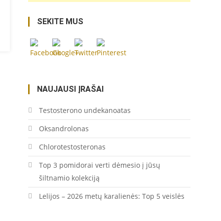
https://coupon.lt/tag/automobiliu-
SEKITE MUS
gamyba/">
Save
NAUJAUSI ĮRAŠAI
Testosterono undekanoatas
Oksandrolonas
Chlorotestosteronas
Top 3 pomidorai verti dėmesio į jūsų
šiltnamio kolekciją
Lelijos – 2026 metų karalienės: Top 5 veislės